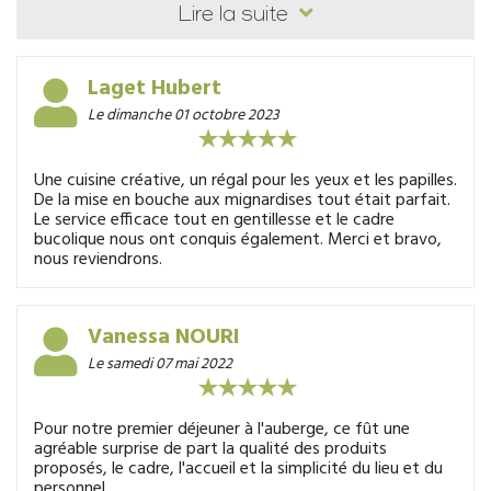
👍ambiance campagnarde raffinée
Lire la suite
👍accueil de la gérante par ses bons vœux 2024
👍un repas unique festif de qualité
Laget Hubert
Amuse bouche
Le dimanche 01 octobre 2023
Foie gras certainement maison
Une cuisine créative, un régal pour les yeux et les papilles.
Bouchon lotte dans son nid de chou sur petits légumes
De la mise en bouche aux mignardises tout était parfait.
parfumés lardons
Le service efficace tout en gentillesse et le cadre
bucolique nous ont conquis également. Merci et bravo,
Chapon sur tartine et légumes de saison
nous reviendrons.
Brillat savarin et mâche
Pâtisserie légère au coco boule glace et petits fruits en
Vanessa NOURI
carrés
Le samedi 07 mai 2022
Ça vous donne envie ? Soyez sûrs que la qualité rivalisait
la présentation dans l’assiette critiques objectives
assurées
Pour notre premier déjeuner à l'auberge, ce fût une
agréable surprise de part la qualité des produits
A cela, service précis, changement de couverts à chaque
proposés, le cadre, l'accueil et la simplicité du lieu et du
mets …. J’adore !
personnel.