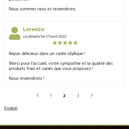
Service en famille huilé, policé, discret
Nous sommes ravis et reviendrons.
Tout cela pour 58€ !!! Vraiment, NE CHANGEZ RIEN ! Et
merci encore d’avoir ouvert un 1re de l’an c’est si rare
Lorenzo
Sans regret d’avoir parcouru 140kms aller/retour…. On les
refera !
Le dimanche 17 avril 2022
Repas délicieux dans un cadre idyllique !
Merci pour l'accueil, votre sympathie et la qualité des
produits frais et variés que vous proposez !
Nous reviendrons !
1
2
3
English